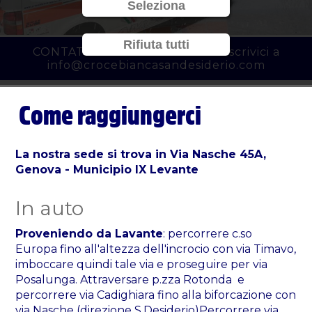
Seleziona
Rifiuta tutti
CONTATTACI al
010 3450777
o scrivici a
info@crocebiancasandesiderio.com
Come raggiungerci
La nostra sede si trova in Via Nasche 45A,
Genova - Municipio IX Levante
In auto
Proveniendo da Lavante
: percorrere c.so
Europa fino all'altezza dell'incrocio con via Timavo,
imboccare quindi tale via e proseguire per via
Posalunga. Attraversare p.zza Rotonda e
percorrere via Cadighiara fino alla biforcazione con
via Nasche (direzione S.Desiderio)Percorrere via