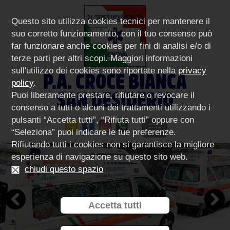
Questo sito utilizza cookies tecnici per mantenere il
suo corretto funzionamento, con il tuo consenso può
far funzionare anche cookies per fini di analisi e/o di
terze parti per altri scopi. Maggiori informazioni
sull'utilizzo dei cookies sono riportate nella
privacy
P.A. CROCE BIANCA
policy
.
SAN DESIDERIO
Puoi liberamente prestare, rifiutare o revocare il
consenso a tutti o alcuni dei trattamenti utilizzando i
pulsanti “Accetta tutti”, “Rifiuta tutti” oppure con
“Seleziona” puoi indicare le tue preferenze.
Rifiutando tutti i cookies non si garantisce la migliore
esperienza di navigazione su questo sito web.
chiudi questo spazio
Accetta tutti
Previous
Next