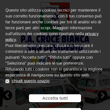
Questo sito utilizza cookies tecnici per mantenere il
suo corretto funzionamento, con il tuo consenso può
far funzionare anche cookies per fini di analisi e/o di
terze parti per altri scopi. Maggiori informazioni
sull'utilizzo dei cookies sono riportate nella
privacy
P.A. CROCE BIANCA
policy
.
SAN DESIDERIO
Puoi liberamente prestare, rifiutare o revocare il
consenso a tutti o alcuni dei trattamenti utilizzando i
pulsanti “Accetta tutti”, “Rifiuta tutti” oppure con
“Seleziona” puoi indicare le tue preferenze.
Rifiutando tutti i cookies non si garantisce la migliore
esperienza di navigazione su questo sito web.
chiudi questo spazio
Accetta tutti
Previous
Next