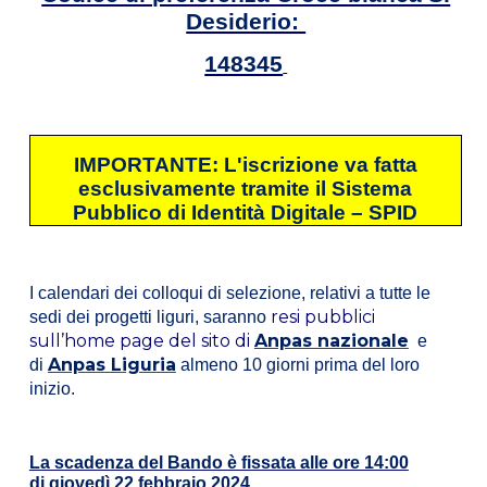
Desiderio:
148345
IMPORTANTE: L'iscrizione va fatta
esclusivamente tramite il Sistema
Pubblico di Identità Digitale – SPID
I calendari dei colloqui di selezione, relativi a tutte le
resi pubblici
sedi dei progetti liguri, saranno
sull’home page del sito di
Anpas nazionale
e
Anpas Liguria
di
almeno 10 giorni prima del loro
inizio.
La scadenza del Bando è fissata alle ore 14:00
di giovedì 22 febbraio 2024