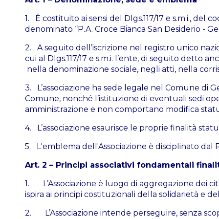
1. È costituito ai sensi del Dlgs.117/17 e s.m.i., del 
denominato “P.A. Croce Bianca San Desiderio - Ge
2. A seguito dell’iscrizione nel registro unico naz
cui al Dlgs.117/17 e s.m.i. l’ente, di seguito detto 
nella denominazione sociale, negli atti, nella cor
3. L’associazione ha sede legale nel Comune di Ge
Comune, nonché l’istituzione di eventuali sedi op
amministrazione e non comportano modifica statuta
4. L’associazione esaurisce le proprie finalità stat
5. L'emblema dell'Associazione è disciplinato dal
Art. 2 – Principi associativi fondamentali finali
1. L’Associazione è luogo di aggregazione dei citt
ispira ai principi costituzionali della solidarietà e 
2. L’Associazione intende perseguire, senza scopo di 