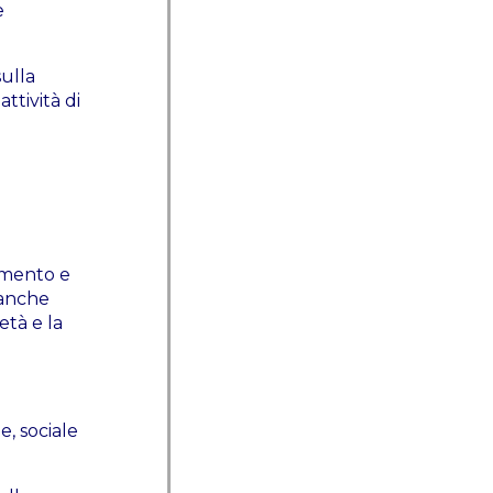
e
sulla
attività di
o
uimento e
, anche
età e la
e, sociale