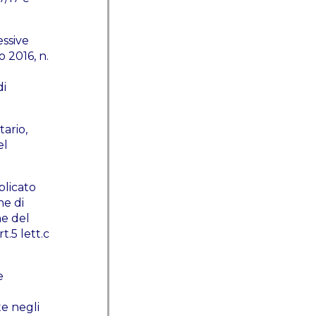
essive
o 2016, n.
di
tario,
el
blicato
ne di
ne del
t.5 lett.c
e
te negli