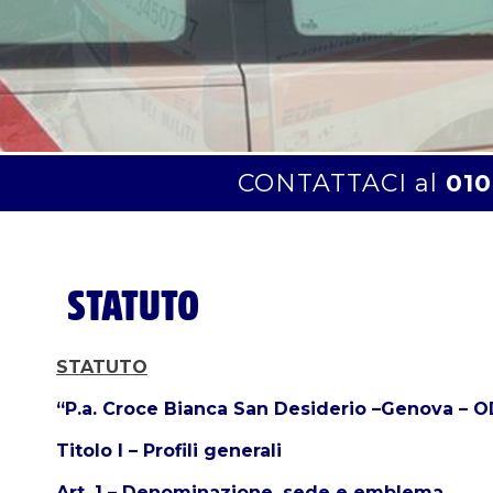
CONTATTACI al
010
STATUTO
STATUTO
“P.a. Croce Bianca San Desiderio –Genova – 
Titolo I – Profili generali
Art. 1 – Denominazione, sede e emblema