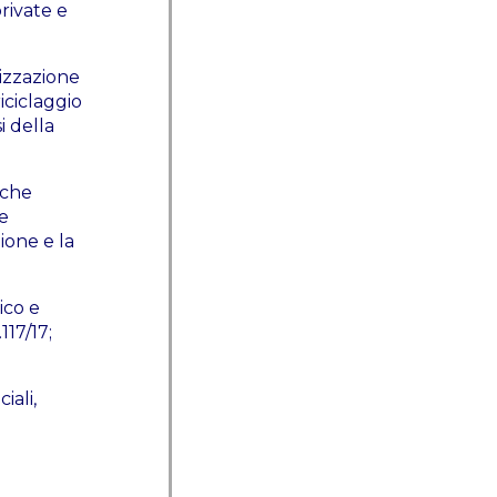
private e
lizzazione
iciclaggio
i della
anche
se
ione e la
ico e
117/17;
iali,