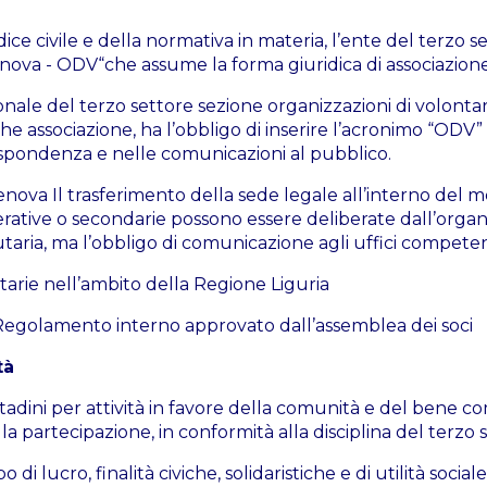
codice civile e della normativa in materia, l’ente del terzo s
nova - ODV“che assume la forma giuridica di associazione
ionale del terzo settore sezione organizzazioni di volontar
anche associazione, ha l’obbligo di inserire l’acronimo “ODV”
rispondenza e nelle comunicazioni al pubblico.
nova Il trasferimento della sede legale all’interno del
erative o secondarie possono essere deliberate dall’organ
ria, ma l’obbligo di comunicazione agli uffici competen
utarie nell’ambito della Regione Liguria
 Regolamento interno approvato dall’assemblea dei soci
tà
adini per attività in favore della comunità e del bene c
della partecipazione, in conformità alla disciplina del terzo 
lucro, finalità civiche, solidaristiche e di utilità social