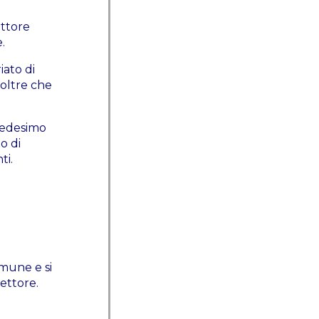
ettore
.
iato di
 oltre che
 medesimo
o di
ti.
omune e si
settore.
e