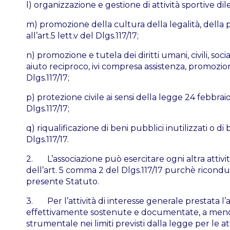
l) organizzazione e gestione di attività sportive dilet
m) promozione della cultura della legalità, della p
all’art.5 lett.v del Dlgs.117/17;
n) promozione e tutela dei diritti umani, civili, soci
aiuto reciproco, ivi compresa assistenza, promozione 
Dlgs.117/17;
p) protezione civile ai sensi della legge 24 febbraio 
Dlgs.117/17;
q) riqualificazione di beni pubblici inutilizzati o di 
Dlgs.117/17.
2. L’associazione può esercitare ogni altra attivit
dell’art. 5 comma 2 del Dlgs.117/17 purchè riconducib
presente Statuto.
3. Per l’attività di interesse generale prestata l’
effettivamente sostenute e documentate, a meno che
strumentale nei limiti previsti dalla legge per le att