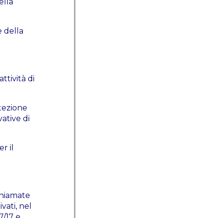
ella
e della
ttività di
otezione
vative di
r il
ichiamate
vati, nel
7/17 e