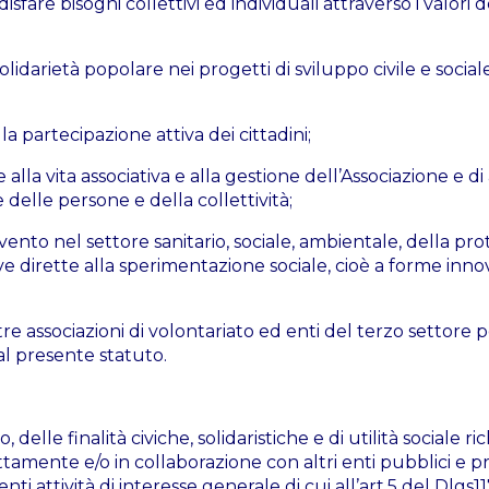
are bisogni collettivi ed individuali attraverso i valori d
olidarietà popolare nei progetti di sviluppo civile e social
a partecipazione attiva dei cittadini;
la vita associativa e alla gestione dell’Associazione e di a
 delle persone e della collettività;
ento nel settore sanitario, sociale, ambientale, della pr
tive dirette alla sperimentazione sociale, cioè a forme inno
re associazioni di volontariato ed enti del terzo settore pe
dal presente statuto.
elle finalità civiche, solidaristiche e di utilità sociale r
ttamente e/o in collaborazione con altri enti pubblici e pri
i attività di interesse generale di cui all’art.5 del Dlgs11