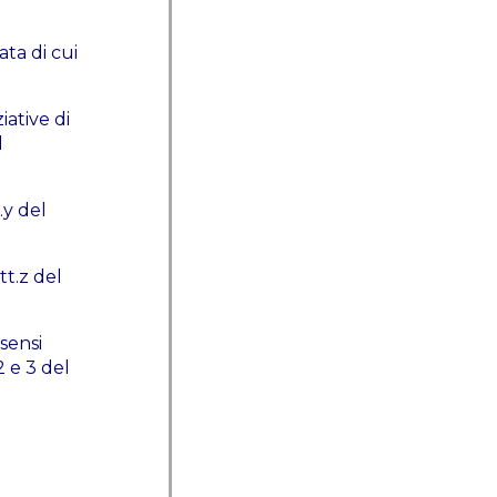
ata di cui
iative di
l
.y del
tt.z del
sensi
2 e 3 del