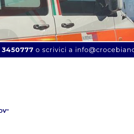
 3450777
o scrivici a
info@crocebian
ODV”