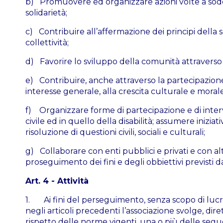
b) Promuovere ed organizzare azioni volte a soddisf
solidarietà;
c) Contribuire all’affermazione dei principi della s
collettività;
d) Favorire lo sviluppo della comunità attraverso l
e) Contribuire, anche attraverso la partecipazione al
interesse generale, alla crescita culturale e morale
f) Organizzare forme di partecipazione e di interv
civile ed in quello della disabilità; assumere inizia
risoluzione di questioni civili, sociali e culturali;
g) Collaborare con enti pubblici e privati e con alt
proseguimento dei fini e degli obbiettivi previsti 
Art. 4 - Attività
1. Ai fini del perseguimento, senza scopo di lucro, d
negli articoli precedenti l’associazione svolge, dire
rispetto delle norme vigenti, una o più delle seguent