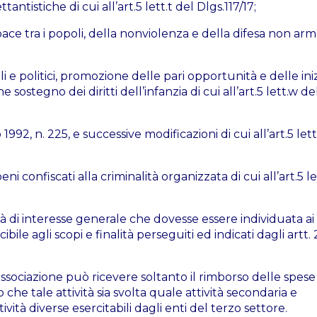
tantistiche di cui all’art.5 lett.t del Dlgs.117/17;
ace tra i popoli, della nonviolenza e della difesa non arm
ali e politici, promozione delle pari opportunità e delle iniz
sostegno dei diritti dell’infanzia di cui all’art.5 lett.w de
1992, n. 225, e successive modificazioni di cui all’art.5 lett
beni confiscati alla criminalità organizzata di cui all’art.5 le
à di interesse generale che dovesse essere individuata ai 
ile agli scopi e finalità perseguiti ed indicati dagli artt. 
associazione può ricevere soltanto il rimborso delle spese
 tale attività sia svolta quale attività secondaria e
ività diverse esercitabili dagli enti del terzo settore.