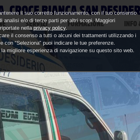
A. CROCE BIANCA SAN DESIDE
antenere il suo corretto funzionamento, con il tuo consenso
 analisi e/o di terze parti per altri scopi. Maggiori
NE
SERVIZI
FORMAZIONE
INFO 
 riportate nella
privacy policy
.
are il consenso a tutti o alcuni dei trattamenti utilizzando i
pure con “Seleziona” puoi indicare le tue preferenze.
ce la migliore esperienza di navigazione su questo sito web.