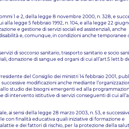
o 1, commi 1 e 2, della legge 8 novembre 2000, n. 328, e succ
cui alla legge 5 febbraio 1992, n. 104, e alla legge 22 giugn
zione e gestione di servizi sociali ed assistenziali, anche
n disabilità e, comunque, in condizioni anche temporanee 
servizi di soccorso sanitario, trasporto sanitario e socio sani
iali, donazione di sangue ed organi di cui all’art.5 lett.b d
 Presidente del Consiglio dei ministri 14 febbraio 2001, pub
 e successive modificazioni anche mediante l’organizzazio
ni allo studio dei bisogni emergenti ed alla programmazio
i intervento istitutive di servizi conseguenti di cui all’ar
le, ai sensi della legge 28 marzo 2003, n. 53, e successiv
ale con finalità educativa quali iniziative di formazione e
attie e dei fattori di rischio, per la protezione della salu