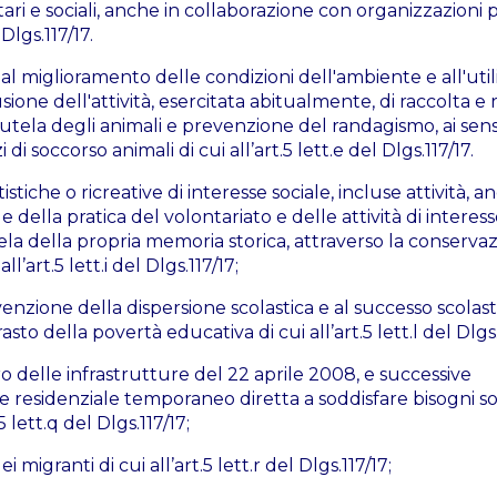
nitari e sociali, anche in collaborazione con organizzazioni 
Dlgs.117/17.
 e al miglioramento delle condizioni dell'ambiente e all'uti
sione dell'attività, esercitata abitualmente, di raccolta e r
a tutela degli animali e prevenzione del randagismo, ai sens
i soccorso animali di cui all’art.5 lett.e del Dlgs.117/17.
tistiche o ricreative di interesse sociale, incluse attività, 
e della pratica del volontariato e delle attività di interes
ela della propria memoria storica, attraverso la conservaz
art.5 lett.i del Dlgs.117/17;
venzione della dispersione scolastica e al successo scolast
to della povertà educativa di cui all’art.5 lett.l del Dlgs.
ero delle infrastrutture del 22 aprile 2008, e successive
re residenziale temporaneo diretta a soddisfare bisogni soc
.5 lett.q del Dlgs.117/17;
migranti di cui all’art.5 lett.r del Dlgs.117/17;