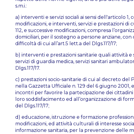
s.m.i.:
a) interventi e servizi sociali ai sensi dell'articol
modificazioni, e interventi, servizi e prestazioni di 
112, e successive modificazioni, compresa l’organizza
domiciliari, per il sostegno a persone anziane, co
difficoltà di cui all’art.5 lett.a del Dlgs.117/17;
b) interventi e prestazioni sanitarie quali attività e 
servizi di guardia medica, servizi sanitari ambulator
Dlgs.117/17.
c) prestazioni socio-sanitarie di cui al decreto del
nella Gazzetta Ufficiale n. 129 del 6 giugno 2001,
incontri per favorire la partecipazione dei cittadi
loro soddisfacimento ed all’organizzazione di forme d
del Dlgs.117/17;
d) educazione, istruzione e formazione professiona
modificazioni, ed attività culturali di interesse soci
informazione sanitaria, per la prevenzione delle mal