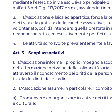
mediante l’esercizio in via esclusiva o principale di
dall’art.5 del Dlgs.117/2017 e s.m.i., avvalendosi in
3. L’Associazione è laica ed apartitica, fonda la pr
elettività e la gratuità delle cariche associative, su
volontariato, così da intendersi quella prestata in
neanche indiretto, ed esclusivamente per fini di sol
4. Le attività sono svolte prevalentemente a favor
Art. 3 - Scopi associativi
1. L’Associazione informa il proprio impegno a sco
nell’affermazione dei valori della solidarietà social
attraverso il riconoscimento dei diritti della person
tutela dei diritti dei cittadini.
2. L'Associazione assume, in particolare, il compito 
a) Promuovere ed organizzare iniziative dei cittadin
e culturale;