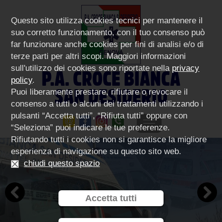
Questo sito utilizza cookies tecnici per mantenere il
suo corretto funzionamento, con il tuo consenso può
far funzionare anche cookies per fini di analisi e/o di
terze parti per altri scopi. Maggiori informazioni
sull'utilizzo dei cookies sono riportate nella
privacy
P.A. CROCE BIANCA
policy
.
SAN DESIDERIO
Puoi liberamente prestare, rifiutare o revocare il
consenso a tutti o alcuni dei trattamenti utilizzando i
pulsanti “Accetta tutti”, “Rifiuta tutti” oppure con
“Seleziona” puoi indicare le tue preferenze.
Rifiutando tutti i cookies non si garantisce la migliore
esperienza di navigazione su questo sito web.
chiudi questo spazio
Accetta tutti
Previous
Next