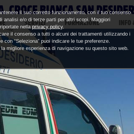
A. CROCE BIANCA SAN DESIDE
antenere il suo corretto funzionamento, con il tuo consenso
 analisi e/o di terze parti per altri scopi. Maggiori
NE
SERVIZI
FORMAZIONE
INFO 
 riportate nella
privacy policy
.
are il consenso a tutti o alcuni dei trattamenti utilizzando i
pure con “Seleziona” puoi indicare le tue preferenze.
ce la migliore esperienza di navigazione su questo sito web.