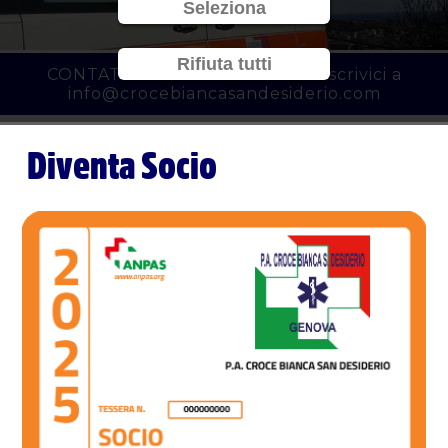
Seleziona
Rifiuta tutti
CONTATTACI al
010 3450777
o scrivici a
info@crocebiancasandesiderio.com
Diventa Socio