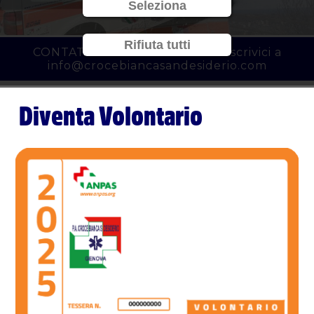
Seleziona
Rifiuta tutti
CONTATTACI al
010 3450777
o scrivici a
info@crocebiancasandesiderio.com
Diventa Volontario