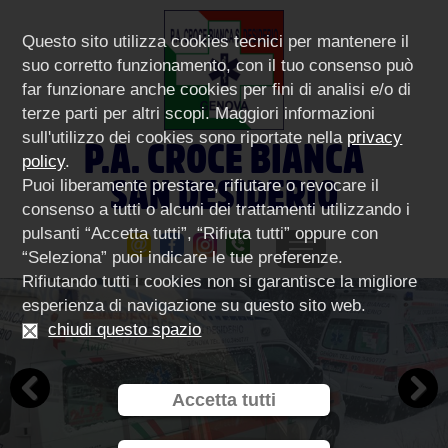
Questo sito utilizza cookies tecnici per mantenere il
suo corretto funzionamento, con il tuo consenso può
far funzionare anche cookies per fini di analisi e/o di
terze parti per altri scopi. Maggiori informazioni
sull'utilizzo dei cookies sono riportate nella
privacy
P.A. CROCE BIANCA
policy
.
SAN DESIDERIO
Puoi liberamente prestare, rifiutare o revocare il
consenso a tutti o alcuni dei trattamenti utilizzando i
pulsanti “Accetta tutti”, “Rifiuta tutti” oppure con
“Seleziona” puoi indicare le tue preferenze.
Rifiutando tutti i cookies non si garantisce la migliore
esperienza di navigazione su questo sito web.
chiudi questo spazio
Accetta tutti
Previous
Next